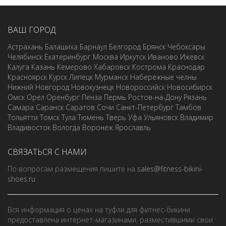
ВАШ ГОРОД
Астрахань
Балашиха
Барнаул
Белгород
Брянск
Чебоксары
Челябинск
Екатеринбург
Москва
Иркутск
Иваново
Ижевск
Калуга
Казань
Кемерово
Хабаровск
Кострома
Краснодар
Красноярск
Курск
Липецк
Мурманск
Набережные челны
Нижний Новгород
Новокузнецк
Новороссийск
Новосибирск
Омск
Орел
Оренбург
Пенза
Пермь
Ростов-на-Дону
Рязань
Самара
Саранск
Саратов
Сочи
Санкт-Петербург
Тамбов
Тольятти
Томск
Тула
Тюмень
Тверь
Уфа
Ульяновск
Владимир
Владивосток
Вологда
Воронеж
Ярославль
СВЯЗАТЬСЯ С НАМИ
По вопросам размещения пишите на
sales@fitness-bikini-
shoes.ru
Вся информация о ценах на туфли для фитнес-бикини
предоставлена интернет-магазинами, разместившими свои