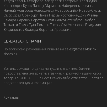
Калуга
Казань
Кемерово
Хабаровск
Кострома
Краснодар
Красноярск
Курск
Липецк
Мурманск
Набережные челны
Нижний Новгород
Новокузнецк
Новороссийск
Новосибирск
Омск
Орел
Оренбург
Пенза
Пермь
Ростов-на-Дону
Рязань
Самара
Саранск
Саратов
Сочи
Санкт-Петербург
Тамбов
Тольятти
Томск
Тула
Тюмень
Тверь
Уфа
Ульяновск
Владимир
Владивосток
Вологда
Воронеж
Ярославль
СВЯЗАТЬСЯ С НАМИ
По вопросам размещения пишите на
sales@fitness-bikini-
shoes.ru
Вся информация о ценах на туфли для фитнес-бикини
предоставлена интернет-магазинами, разместившими свои
товары в ФБШ. ФБШ не несет какой-либо ответственности за
представленную информацию.
Контакты