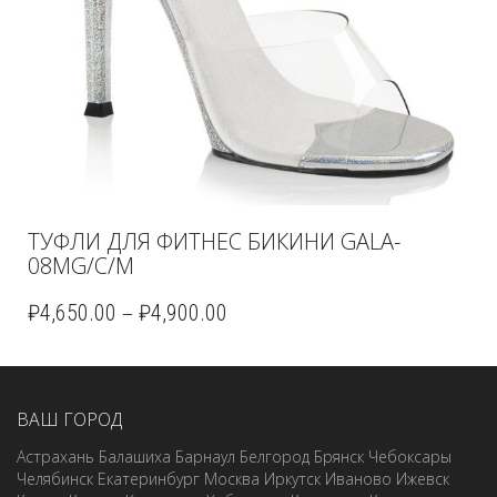
ТУФЛИ ДЛЯ ФИТНЕС БИКИНИ GALA-
08MG/C/M
–
₽
4,650.00
₽
4,900.00
ВАШ ГОРОД
Астрахань
Балашиха
Барнаул
Белгород
Брянск
Чебоксары
Челябинск
Екатеринбург
Москва
Иркутск
Иваново
Ижевск