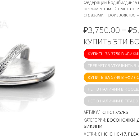
Федерации Бодибилдинга и
регламентам. Стелька «с
стразами. Производство – 
₽
3,750.00
₽
5
–
КУПИТЬ ЭТИ 
КУПИТЬ ЗА 3750 В «БИК
ТРЕБУЕТСЯ УТОЧНИТЬ В 
КУПИТЬ ЗА 5749 В «ФИЛ
НЕТ В НАЛИЧИИ В KOOLB
НЕТ В НАЛИЧИИ В FITADD
CHIC17/S/RS
АРТИКУЛ:
БОСОНОЖКИ Д
КАТЕГОРИИ:
БИКИНИ
CHIC
CHIC-17
PLEA
МЕТКИ:
,
,