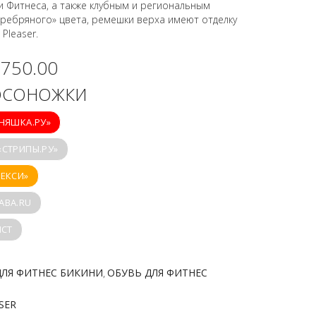
 Фитнеса, а также клубным и региональным
еребряного» цвета, ремешки верха имеют отделку
Pleaser.
,750.00
БОСОНОЖКИ
ИНЯШКА.РУ»
«СТРИПЫ.РУ»
СЕКСИ»
ABA.RU
ICT
ЛЯ ФИТНЕС БИКИНИ
ОБУВЬ ДЛЯ ФИТНЕС
,
SER