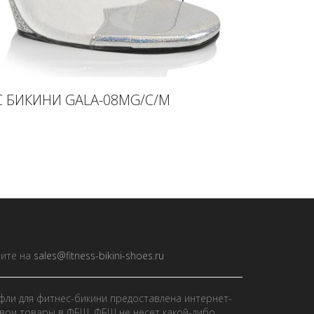
 БИКИНИ GALA-08MG/C/M
ите на
sales@fitness-bikini-shoes.ru
фли для фитнес-бикини предоставлена интернет-
вои товары в ФБШ. ФБШ не несет какой-либо