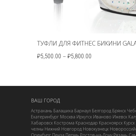
ТУФЛИ ДЛЯ ФИТНЕС БИКИНИ GALA
–
₽
5,500.00
₽
5,800.00
ВАШ ГОРОД
Астрахань
Балашиха
Барнаул
Белгород
Брянск
Чеб
Екатеринбург
Москва
Иркутск
Иваново
Ижевск
Кал
Хабаровск
Кострома
Краснодар
Красноярск
Курск
челны
Нижний Новгород
Новокузнецк
Новороссий
Оренбург
Пенза
Пермь
Ростов-на-Дону
Рязань
Са