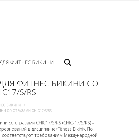
Посик
ДЛЯ ФИТНЕС БИКИНИ
ДЛЯ ФИТНЕС БИКИНИ СО
C17/S/RS
>
НЕС БИКИНИ
И СО СТРАЗАМИ CHIC17/S/RS
ни со стразами CHIC17/S/RS (CHIC-17/S/RS) –
ревнований в дисциплине«Fitness Bikini». По
ы соответствуют требованиям Международной