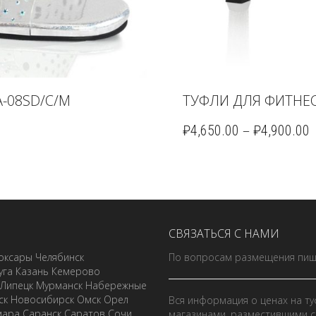
-08SD/C/M
ТУФЛИ ДЛЯ ФИТНЕС
–
₽
4,650.00
₽
4,900.00
СВЯЗАТЬСЯ С НАМИ
оксары
Челябинск
По вопросам размещения пиш
уга
Казань
Кемерово
Липецк
Мурманск
Набережные
ск
Новосибирск
Омск
Орел
Вся информация о ценах на ту
мара
Саранск
Саратов
Сочи
магазинами, разместившими с