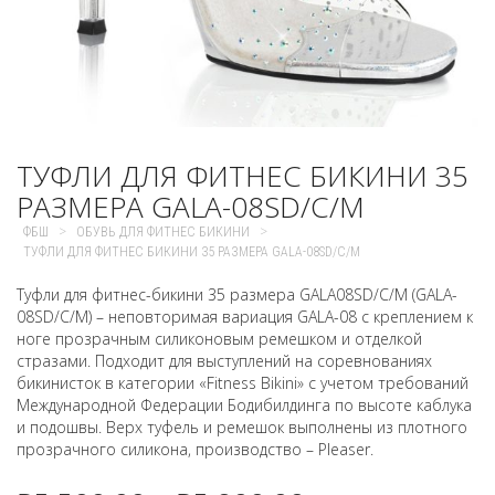
ТУФЛИ ДЛЯ ФИТНЕС БИКИНИ 35
РАЗМЕРА GALA-08SD/C/M
>
>
ФБШ
ОБУВЬ ДЛЯ ФИТНЕС БИКИНИ
ТУФЛИ ДЛЯ ФИТНЕС БИКИНИ 35 РАЗМЕРА GALA-08SD/C/M
Туфли для фитнес-бикини 35 размера GALA08SD/C/M (GALA-
08SD/C/M) – неповторимая вариация GALA-08 с креплением к
ноге прозрачным силиконовым ремешком и отделкой
стразами. Подходит для выступлений на соревнованиях
бикинисток в категории «Fitness Bikini» с учетом требований
Международной Федерации Бодибилдинга по высоте каблука
и подошвы. Верх туфель и ремешок выполнены из плотного
прозрачного силикона, производство – Pleaser.