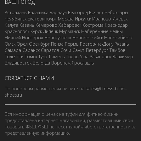
ВАШ ГОРОД
Астрахань
Балашиха
Барнаул
Белгород
Брянск
Чебоксары
Челябинск
Екатеринбург
Москва
Иркутск
Иваново
Ижевск
Калуга
Казань
Кемерово
Хабаровск
Кострома
Краснодар
Красноярск
Курск
Липецк
Мурманск
Набережные челны
Нижний Новгород
Новокузнецк
Новороссийск
Новосибирск
Омск
Орел
Оренбург
Пенза
Пермь
Ростов-на-Дону
Рязань
Самара
Саранск
Саратов
Сочи
Санкт-Петербург
Тамбов
Тольятти
Томск
Тула
Тюмень
Тверь
Уфа
Ульяновск
Владимир
Владивосток
Вологда
Воронеж
Ярославль
СВЯЗАТЬСЯ С НАМИ
По вопросам размещения пишите на
sales@fitness-bikini-
shoes.ru
Вся информация о ценах на туфли для фитнес-бикини
предоставлена интернет-магазинами, разместившими свои
товары в ФБШ. ФБШ не несет какой-либо ответственности за
представленную информацию.