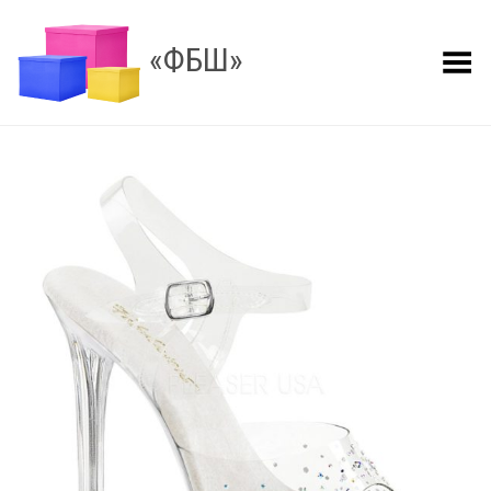
«ФБШ»
Показать меню