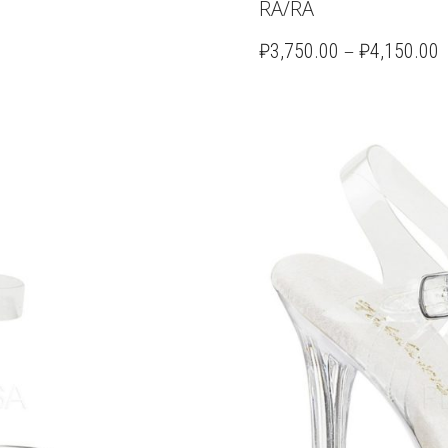
RA/RA
–
₽
3,750.00
₽
4,150.00