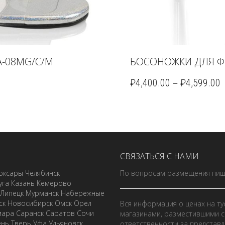
A-08MG/C/M
БОСОНОЖКИ ДЛЯ Ф
–
₽
4,400.00
₽
4,599.00
СВЯЗАТЬСЯ С НАМИ
оксары
Челябинск
По вопросам размещения пиш
уга
Казань
Кемерово
Липецк
Мурманск
Набережные
ск
Новосибирск
Омск
Орел
Вся информация о ценах на ту
мара
Саранск
Саратов
Сочи
магазинами, разместившими с
ень
Тверь
Уфа
Ульяновск
ответственности за представ