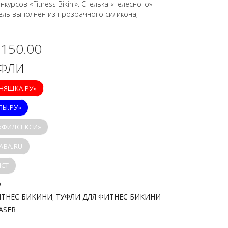
курсов «Fitness Bikini». Стелька «телесного»
ель выполнен из прозрачного силикона,
,150.00
УФЛИ
ИНЯШКА.РУ»
ПЫ.РУ»
 «ФИЛСЕКСИ»
ABA.RU
ICT
D
ИТНЕС БИКИНИ
ТУФЛИ ДЛЯ ФИТНЕС БИКИНИ
,
ASER