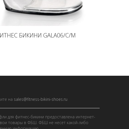
ИТНЕС БИКИНИ GALA06/C/M
ите на
sales@fitness-bikini-shoes.ru
фли для фитнес-бикини предоставлена интернет-
вои товары в ФБШ. ФБШ не несет какой-либо
ленную информацию.