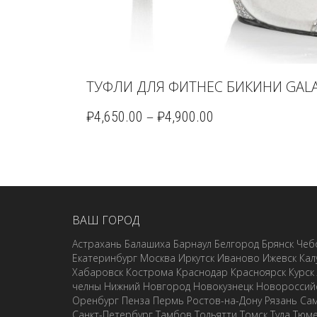
ТУФЛИ ДЛЯ ФИТНЕС БИКИНИ GAL
–
₽
4,650.00
₽
4,900.00
ВАШ ГОРОД
Астрахань
Балашиха
Барнаул
Белгород
Брянск
Чеб
Екатеринбург
Москва
Иркутск
Иваново
Ижевск
Кал
Хабаровск
Кострома
Краснодар
Красноярск
Курск
челны
Нижний Новгород
Новокузнецк
Новороссий
Оренбург
Пенза
Пермь
Ростов-на-Дону
Рязань
Са
Санкт-Петербург
Тамбов
Тольятти
Томск
Тула
Тюм