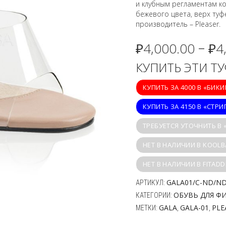
и клубным регламентам кон
бежевого цвета, верх туф
производитель – Pleaser.
₽
4,000.00
₽
4
–
КУПИТЬ ЭТИ Т
КУПИТЬ ЗА 4000 В «БИК
КУПИТЬ ЗА 4150 В «СТРИ
ТРЕБУЕТСЯ УТОЧНИТЬ В
НЕТ В НАЛИЧИИ В KOOLB
НЕТ В НАЛИЧИИ В FITADD
GALA01/C-ND/N
АРТИКУЛ:
ОБУВЬ ДЛЯ Ф
КАТЕГОРИИ:
GALA
GALA-01
PLE
МЕТКИ:
,
,