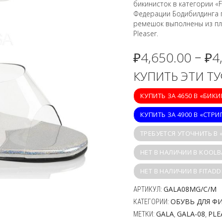
бикинисток в категории «F
Федерации Бодибилдинга п
ремешок выполнены из пл
Pleaser.
₽
4,650.00
₽
4
–
КУПИТЬ ЭТИ Т
КУПИТЬ ЗА 4650 В «БИК
КУПИТЬ ЗА 4900 В «СТРИ
ТРЕБУЕТСЯ УТОЧНИТЬ В
НЕТ В НАЛИЧИИ В KOOLB
НЕТ В НАЛИЧИИ В FITADD
GALA08MG/C/M
АРТИКУЛ:
ОБУВЬ ДЛЯ Ф
КАТЕГОРИИ:
GALA
GALA-08
PLE
МЕТКИ:
,
,