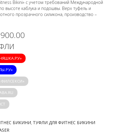
itness Bikini» с учетом требований Международной
о высоте каблука и подошвы. Верх туфель и
отного прозрачного силикона, производство –
,900.00
УФЛИ
ИНЯШКА.РУ»
ПЫ.РУ»
 «ФИЛСЕКСИ»
ABA.RU
ICT
ИТНЕС БИКИНИ
ТУФЛИ ДЛЯ ФИТНЕС БИКИНИ
,
ASER