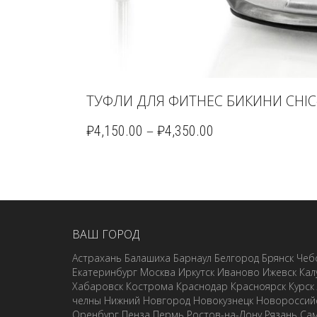
ТУФЛИ ДЛЯ ФИТНЕС БИКИНИ CHIC
–
₽
4,150.00
₽
4,350.00
ВАШ ГОРОД
Астрахань
Балашиха
Барнаул
Белгород
Брянск
Чеб
Екатеринбург
Москва
Иркутск
Иваново
Ижевск
Кал
Хабаровск
Кострома
Краснодар
Красноярск
Курск
челны
Нижний Новгород
Новокузнецк
Новороссий
Оренбург
Пенза
Пермь
Ростов-на-Дону
Рязань
Са