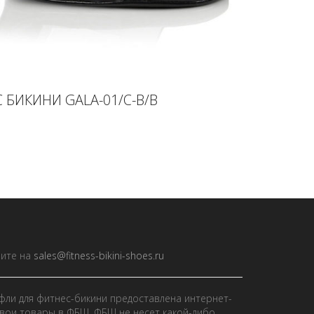
 БИКИНИ GALA-01/C-B/B
ите на
sales@fitness-bikini-shoes.ru
фли для фитнес-бикини предоставлена интернет-
вои товары в ФБШ. ФБШ не несет какой-либо