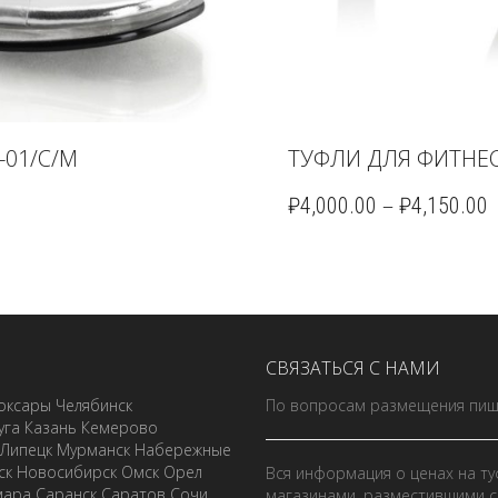
-01/C/M
ТУФЛИ ДЛЯ ФИТНЕС
–
₽
4,000.00
₽
4,150.00
СВЯЗАТЬСЯ С НАМИ
оксары
Челябинск
По вопросам размещения пиш
уга
Казань
Кемерово
Липецк
Мурманск
Набережные
ск
Новосибирск
Омск
Орел
Вся информация о ценах на ту
мара
Саранск
Саратов
Сочи
магазинами, разместившими с