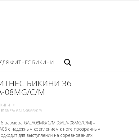
Посик
ДЛЯ ФИТНЕС БИКИНИ
ИТНЕС БИКИНИ 36
A-08MG/C/M
>
ИКИНИ
 РАЗМЕРА GALA-08MG/C/M
 36 размера GALA08MG/C/M (GALA-08MG/C/M) –
LA08 с надежным креплением к ноге прозрачным
одходит для выступлений на соревнованиях