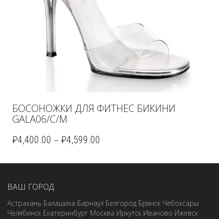
БОСОНОЖКИ ДЛЯ ФИТНЕС БИКИНИ
GALA06/C/M
–
₽
4,400.00
₽
4,599.00
ВАШ ГОРОД
Астрахань
Балашиха
Барнаул
Белгород
Брянск
Чебоксары
Челябинск
Екатеринбург
Москва
Иркутск
Иваново
Ижевск