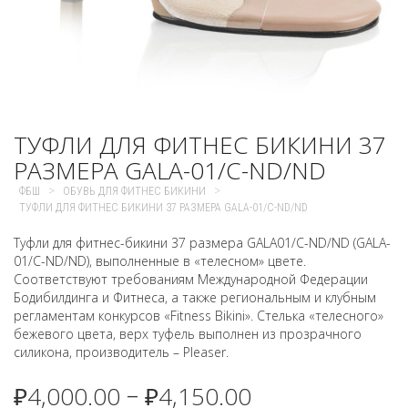
ТУФЛИ ДЛЯ ФИТНЕС БИКИНИ 37
РАЗМЕРА GALA-01/C-ND/ND
>
>
ФБШ
ОБУВЬ ДЛЯ ФИТНЕС БИКИНИ
ТУФЛИ ДЛЯ ФИТНЕС БИКИНИ 37 РАЗМЕРА GALA-01/C-ND/ND
Туфли для фитнес-бикини 37 размера GALA01/C-ND/ND (GALA-
01/C-ND/ND), выполненные в «телесном» цвете.
Соответствуют требованиям Международной Федерации
Бодибилдинга и Фитнеса, а также региональным и клубным
регламентам конкурсов «Fitness Bikini». Стелька «телесного»
бежевого цвета, верх туфель выполнен из прозрачного
силикона, производитель – Pleaser.
₽
4,000.00
₽
4,150.00
–