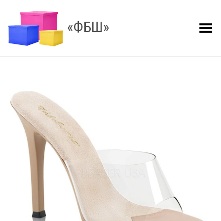
«ФБШ»
Показать меню