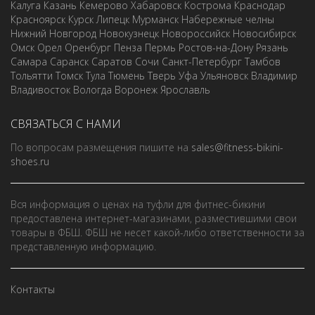
Калуга
Казань
Кемерово
Хабаровск
Кострома
Краснодар
Красноярск
Курск
Липецк
Мурманск
Набережные челны
Нижний Новгород
Новокузнецк
Новороссийск
Новосибирск
Омск
Орел
Оренбург
Пенза
Пермь
Ростов-на-Дону
Рязань
Самара
Саранск
Саратов
Сочи
Санкт-Петербург
Тамбов
Тольятти
Томск
Тула
Тюмень
Тверь
Уфа
Ульяновск
Владимир
Владивосток
Вологда
Воронеж
Ярославль
СВЯЗАТЬСЯ С НАМИ
По вопросам размещения пишите на
sales@fitness-bikini-
shoes.ru
Вся информация о ценах на туфли для фитнес-бикини
предоставлена интернет-магазинами, разместившими свои
товары в ФБШ. ФБШ не несет какой-либо ответственности за
представленную информацию.
Контакты