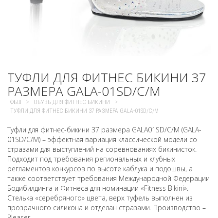
ТУФЛИ ДЛЯ ФИТНЕС БИКИНИ 37
РАЗМЕРА GALA-01SD/C/M
>
>
ФБШ
ОБУВЬ ДЛЯ ФИТНЕС БИКИНИ
ТУФЛИ ДЛЯ ФИТНЕС БИКИНИ 37 РАЗМЕРА GALA-01SD/C/M
Туфли для фитнес-бикини 37 размера GALA01SD/C/M (GALA-
01SD/C/M) – эффектная вариация классической модели со
стразами для выступлений на соревнованиях бикинисток.
Подходит под требования региональных и клубных
регламентов конкурсов по высоте каблука и подошвы, а
также соответствует требования Международной Федерации
Бодибилдинга и Фитнеса для номинации «Fitness Bikini».
Стелька «серебряного» цвета, верх туфель выполнен из
прозрачного силикона и отделан стразами. Производство –
Pleaser.