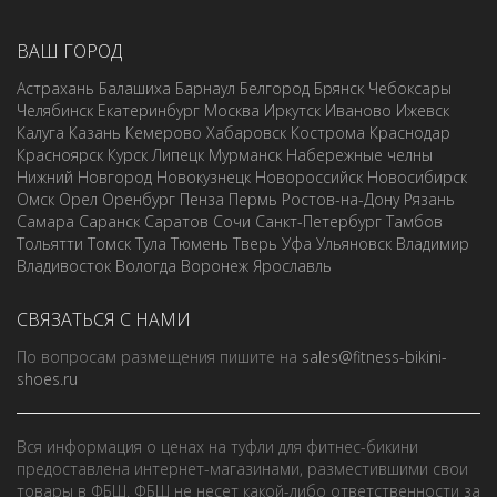
ВАШ ГОРОД
Астрахань
Балашиха
Барнаул
Белгород
Брянск
Чебоксары
Челябинск
Екатеринбург
Москва
Иркутск
Иваново
Ижевск
Калуга
Казань
Кемерово
Хабаровск
Кострома
Краснодар
Красноярск
Курск
Липецк
Мурманск
Набережные челны
Нижний Новгород
Новокузнецк
Новороссийск
Новосибирск
Омск
Орел
Оренбург
Пенза
Пермь
Ростов-на-Дону
Рязань
Самара
Саранск
Саратов
Сочи
Санкт-Петербург
Тамбов
Тольятти
Томск
Тула
Тюмень
Тверь
Уфа
Ульяновск
Владимир
Владивосток
Вологда
Воронеж
Ярославль
СВЯЗАТЬСЯ С НАМИ
По вопросам размещения пишите на
sales@fitness-bikini-
shoes.ru
Вся информация о ценах на туфли для фитнес-бикини
предоставлена интернет-магазинами, разместившими свои
товары в ФБШ. ФБШ не несет какой-либо ответственности за