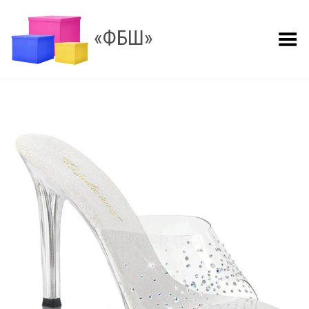
«ФБШ»
Показать меню