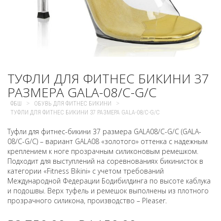
ТУФЛИ ДЛЯ ФИТНЕС БИКИНИ 37
РАЗМЕРА GALA-08/C-G/C
>
>
ФБШ
ОБУВЬ ДЛЯ ФИТНЕС БИКИНИ
ТУФЛИ ДЛЯ ФИТНЕС БИКИНИ 37 РАЗМЕРА GALA-08/C-G/C
Туфли для фитнес-бикини 37 размера GALA08/C-G/C (GALA-
08/C-G/C) – вариант GALA08 «золотого» оттенка с надежным
креплением к ноге прозрачным силиконовым ремешком.
Подходит для выступлений на соревнованиях бикинисток в
категории «Fitness Bikini» с учетом требований
Международной Федерации Бодибилдинга по высоте каблука
и подошвы. Верх туфель и ремешок выполнены из плотного
прозрачного силикона, производство – Pleaser.