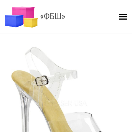
«ФБШ»
Показать меню