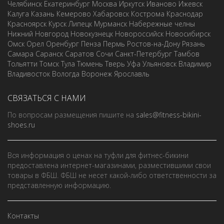
Челябинск
Екатеринбург
Москва
Иркутск
Иваново
Ижевск
Калуга
Казань
Кемерово
Хабаровск
Кострома
Краснодар
Красноярск
Курск
Липецк
Мурманск
Набережные челны
Нижний Новгород
Новокузнецк
Новороссийск
Новосибирск
Омск
Орел
Оренбург
Пенза
Пермь
Ростов-на-Дону
Рязань
Самара
Саранск
Саратов
Сочи
Санкт-Петербург
Тамбов
Тольятти
Томск
Тула
Тюмень
Тверь
Уфа
Ульяновск
Владимир
Владивосток
Вологда
Воронеж
Ярославль
СВЯЗАТЬСЯ С НАМИ
По вопросам размещения пишите на
sales@fitness-bikini-
shoes.ru
Вся информация о ценах на туфли для фитнес-бикини
предоставлена интернет-магазинами, разместившими свои
товары в ФБШ. ФБШ не несет какой-либо ответственности за
представленную информацию.
Контакты