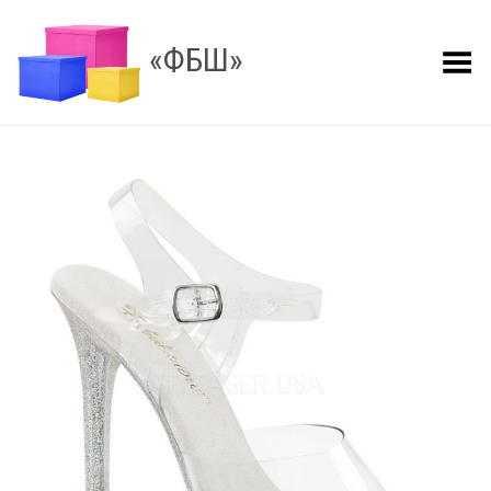
«ФБШ»
Показать меню