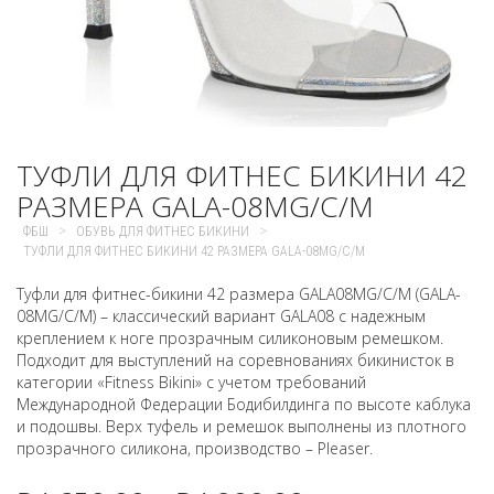
ТУФЛИ ДЛЯ ФИТНЕС БИКИНИ 42
РАЗМЕРА GALA-08MG/C/M
>
>
ФБШ
ОБУВЬ ДЛЯ ФИТНЕС БИКИНИ
ТУФЛИ ДЛЯ ФИТНЕС БИКИНИ 42 РАЗМЕРА GALA-08MG/C/M
Туфли для фитнес-бикини 42 размера GALA08MG/C/M (GALA-
08MG/C/M) – классический вариант GALA08 с надежным
креплением к ноге прозрачным силиконовым ремешком.
Подходит для выступлений на соревнованиях бикинисток в
категории «Fitness Bikini» с учетом требований
Международной Федерации Бодибилдинга по высоте каблука
и подошвы. Верх туфель и ремешок выполнены из плотного
прозрачного силикона, производство – Pleaser.