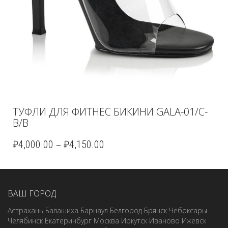
ТУФЛИ ДЛЯ ФИТНЕС БИКИНИ GALA-01/C-
B/B
–
₽
4,000.00
₽
4,150.00
ВАШ ГОРОД
Астрахань
Балашиха
Барнаул
Белгород
Брянск
Чебоксары
Челябинск
Екатеринбург
Москва
Иркутск
Иваново
Ижевск