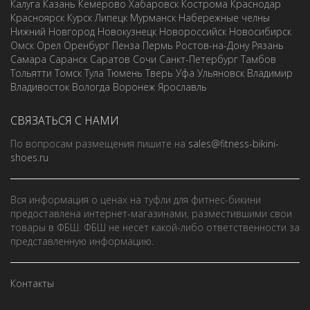
Калуга
Казань
Кемерово
Хабаровск
Кострома
Краснодар
Красноярск
Курск
Липецк
Мурманск
Набережные челны
Нижний Новгород
Новокузнецк
Новороссийск
Новосибирск
Омск
Орел
Оренбург
Пенза
Пермь
Ростов-на-Дону
Рязань
Самара
Саранск
Саратов
Сочи
Санкт-Петербург
Тамбов
Тольятти
Томск
Тула
Тюмень
Тверь
Уфа
Ульяновск
Владимир
Владивосток
Вологда
Воронеж
Ярославль
СВЯЗАТЬСЯ С НАМИ
По вопросам размещения пишите на
sales@fitness-bikini-
shoes.ru
Вся информация о ценах на туфли для фитнес-бикини
предоставлена интернет-магазинами, разместившими свои
товары в ФБШ. ФБШ не несет какой-либо ответственности за
представленную информацию.
Контакты