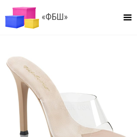
«ФБШ»
Показать меню