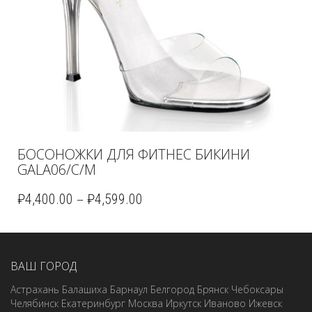
БОСОНОЖКИ ДЛЯ ФИТНЕС БИКИНИ
GALA06/C/M
–
₽
4,400.00
₽
4,599.00
ВАШ ГОРОД
Астрахань
Балашиха
Барнаул
Белгород
Брянск
Чебоксары
Челябинск
Екатеринбург
Москва
Иркутск
Иваново
Ижевск