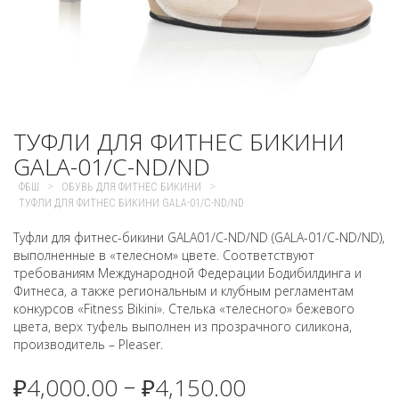
ТУФЛИ ДЛЯ ФИТНЕС БИКИНИ
GALA-01/C-ND/ND
>
>
ФБШ
ОБУВЬ ДЛЯ ФИТНЕС БИКИНИ
ТУФЛИ ДЛЯ ФИТНЕС БИКИНИ GALA-01/C-ND/ND
Туфли для фитнес-бикини GALA01/C-ND/ND (GALA-01/C-ND/ND),
выполненные в «телесном» цвете. Соответствуют
требованиям Международной Федерации Бодибилдинга и
Фитнеса, а также региональным и клубным регламентам
конкурсов «Fitness Bikini». Стелька «телесного» бежевого
цвета, верх туфель выполнен из прозрачного силикона,
производитель – Pleaser.
₽
4,000.00
₽
4,150.00
–