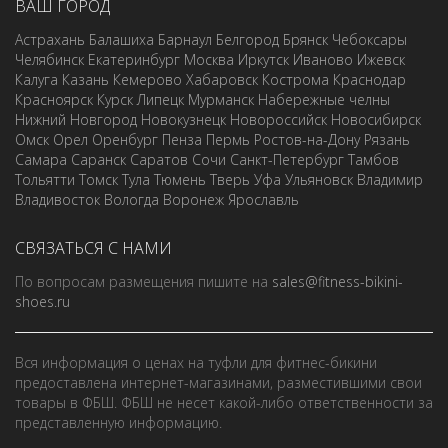
ВАШ ГОРОД
Астрахань
Балашиха
Барнаул
Белгород
Брянск
Чебоксары
Челябинск
Екатеринбург
Москва
Иркутск
Иваново
Ижевск
Калуга
Казань
Кемерово
Хабаровск
Кострома
Краснодар
Красноярск
Курск
Липецк
Мурманск
Набережные челны
Нижний Новгород
Новокузнецк
Новороссийск
Новосибирск
Омск
Орел
Оренбург
Пенза
Пермь
Ростов-на-Дону
Рязань
Самара
Саранск
Саратов
Сочи
Санкт-Петербург
Тамбов
Тольятти
Томск
Тула
Тюмень
Тверь
Уфа
Ульяновск
Владимир
Владивосток
Вологда
Воронеж
Ярославль
СВЯЗАТЬСЯ С НАМИ
По вопросам размещения пишите на
sales@fitness-bikini-
shoes.ru
Вся информация о ценах на туфли для фитнес-бикини
предоставлена интернет-магазинами, разместившими свои
товары в ФБШ. ФБШ не несет какой-либо ответственности за
представленную информацию.