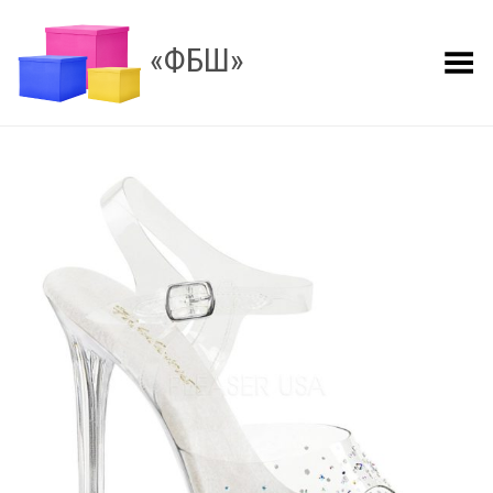
«ФБШ»
Показать меню