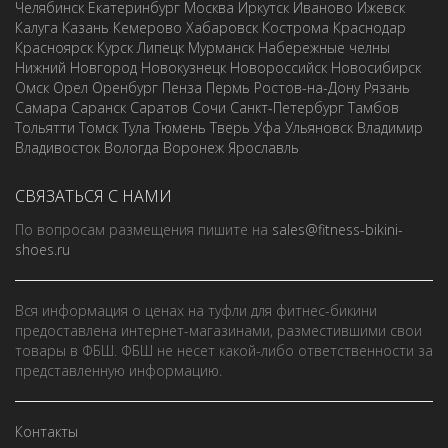
Челябинск
Екатеринбург
Москва
Иркутск
Иваново
Ижевск
Калуга
Казань
Кемерово
Хабаровск
Кострома
Краснодар
Красноярск
Курск
Липецк
Мурманск
Набережные челны
Нижний Новгород
Новокузнецк
Новороссийск
Новосибирск
Омск
Орел
Оренбург
Пенза
Пермь
Ростов-на-Дону
Рязань
Самара
Саранск
Саратов
Сочи
Санкт-Петербург
Тамбов
Тольятти
Томск
Тула
Тюмень
Тверь
Уфа
Ульяновск
Владимир
Владивосток
Вологда
Воронеж
Ярославль
СВЯЗАТЬСЯ С НАМИ
По вопросам размещения пишите на
sales@fitness-bikini-
shoes.ru
Вся информация о ценах на туфли для фитнес-бикини
предоставлена интернет-магазинами, разместившими свои
товары в ФБШ. ФБШ не несет какой-либо ответственности за
представленную информацию.
Контакты