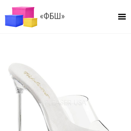
«ФБШ»
Показать меню